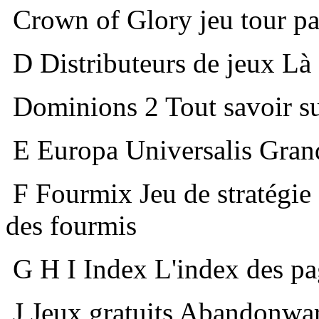
Crown of Glory jeu tour par
D
Distributeurs de jeux Là
Dominions 2 Tout savoir s
E
Europa Universalis Grand
F
Fourmix Jeu de stratégie
des fourmis
G
H
I
Index L'index des pa
J
Jeux gratuits Abandonware,