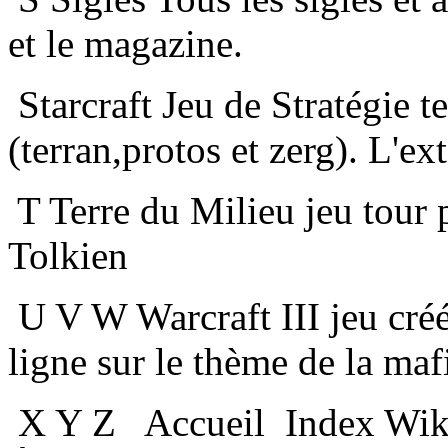
et le magazine.
Starcraft Jeu de Stratégie t
(terran,protos et zerg). L'ex
T
Terre du Milieu jeu tour 
Tolkien
U
V
W
Warcraft III jeu cré
ligne sur le thème de la maf
X
Y
Z
Accueil
Index Wik