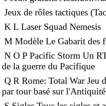
Jeux de rôles tactiques (Ta
K
L
Laser Squad Nemesis
M
Modèle Le Gabarit des f
N
O
P
Pacific Storm Un RT
de la guerre du Pacifique
Q
R
Rome: Total War Jeu de
par tour basé sur l'Antiqui
S
Sigles Tous les sigles et