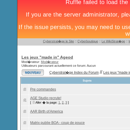
Cyberstrat�ge le Site
::
Cyberboutique
::
Le WikiStrat�ge
::
Les jeux "made in" Ageod
Mod�rateur:
Mod�rateur
Utilisateurs parcourant actuellement ce forum: Aucun
//
Cyberstrat�ge Index du Forum
Les jeux "made 
Sujets
Pre commandes
AGE Studio recrute!
[
Aller � la page:
1
,
2
,
3
]
AAR Birth of America
Matrix publie BOA - coup de pouce