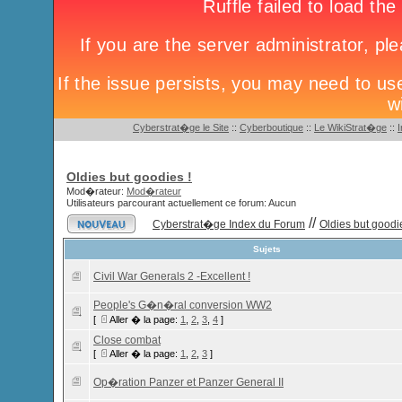
Cyberstrat�ge le Site
::
Cyberboutique
::
Le WikiStrat�ge
::
Oldies but goodies !
Mod�rateur:
Mod�rateur
Utilisateurs parcourant actuellement ce forum: Aucun
//
Cyberstrat�ge Index du Forum
Oldies but goodie
Sujets
Civil War Generals 2 -Excellent !
People's G�n�ral conversion WW2
[
Aller � la page:
1
,
2
,
3
,
4
]
Close combat
[
Aller � la page:
1
,
2
,
3
]
Op�ration Panzer et Panzer General II