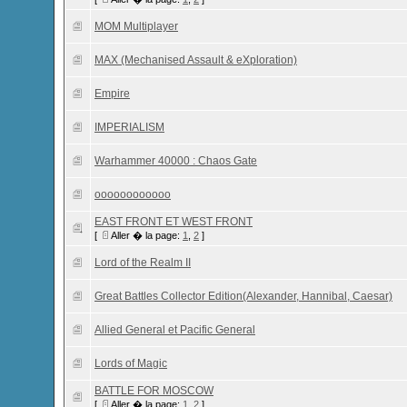
MOM Multiplayer
MAX (Mechanised Assault & eXploration)
Empire
IMPERIALISM
Warhammer 40000 : Chaos Gate
oooooooooooo
EAST FRONT ET WEST FRONT
[
Aller � la page:
1
,
2
]
Lord of the Realm II
Great Battles Collector Edition(Alexander, Hannibal, Caesar)
Allied General et Pacific General
Lords of Magic
BATTLE FOR MOSCOW
[
Aller � la page:
1
,
2
]