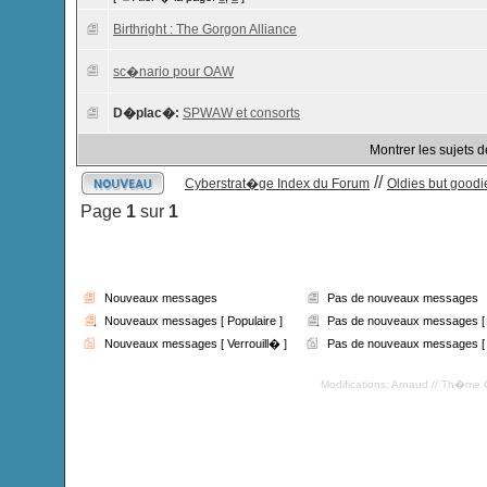
Birthright : The Gorgon Alliance
sc�nario pour OAW
D�plac�:
SPWAW et consorts
Montrer les sujets 
//
Cyberstrat�ge Index du Forum
Oldies but goodie
Page
1
sur
1
Nouveaux messages
Pas de nouveaux messages
Nouveaux messages [ Populaire ]
Pas de nouveaux messages [ P
Nouveaux messages [ Verrouill� ]
Pas de nouveaux messages [ V
Modifications: Arnaud // Th�me 