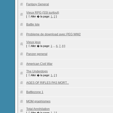
Fantasy General
Vieux RPG (SSI surtout)
[
Aller � la page:
1
,
2
]
Battle Isle
Probleme de download avec PEG WW2
Vieux jeux
[
Aller � la page:
1
...
6
,
7
,
8
]
Panzer general
American Civil War
The Underdogs
[
Aller � la page:
1
,
2
]
AGES OF RIFLES PAS MORT...
Battlezone 1
MOM graphismes
Total Annihilation
[
Aller � la page:
1
,
2
]