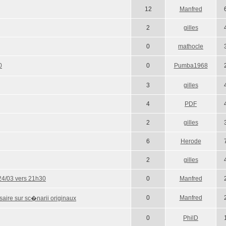
12
Manfred
2
gilles
0
mathocle
0
0
Pumba1968
3
gilles
4
PDF
2
gilles
6
Herode
2
gilles
 24/03 vers 21h30
0
Manfred
0
Manfred
rsaire sur sc�narii originaux
0
PhilD