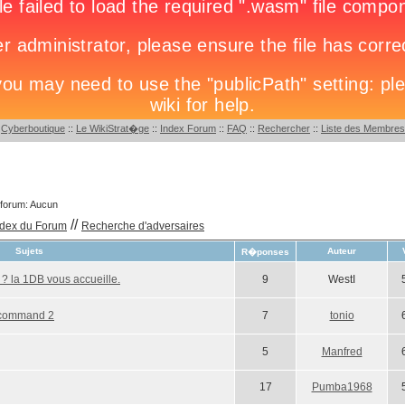
:
Cyberboutique
::
Le WikiStrat�ge
::
Index Forum
::
FAQ
::
Rechercher
::
Liste des Membres
 forum: Aucun
//
ndex du Forum
Recherche d'adversaires
Sujets
Auteur
R�ponses
 ? la 1DB vous accueille.
9
WestI
 command 2
7
tonio
5
Manfred
17
Pumba1968