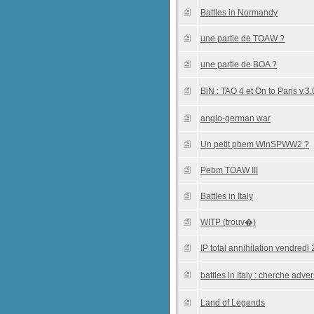
Battles in Normandy
une partie de TOAW ?
une partie de BOA ?
BiN : TAO 4 et On to Paris v.3.
anglo-german war
Un petit pbem WinSPWW2 ?
Pebm TOAW III
Battles in Italy
WITP (trouv�)
IP total annihilation vendredi
battles in Italy : cherche adve
Land of Legends