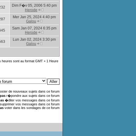
Dim F�v 05, 2006 5:40 pm
232
Herode
Mer Jan 25, 2024 4:40 pm
287
Galou
Sam Jan 07, 2024 6:35 pm
445
Herode
Lun Jan 02, 2024 3:30 pm
563
Galou
s heures sont au format GMT + 1 Heure
oster de nouveaux sujets dans ce forum
 pas
r�pondre aux sujets dans ce forum
pas
�diter vos messages dans ce forum
supprimer vos messages dans ce forum
pas
voter dans les sondages de ce forum