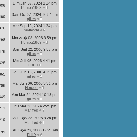
Dim Jan 07, 2024 2:14 pm
686
Pumba1968
Sam Oct 07, 2024 10:54 am
489
gilles
Mer Sep 13, 2024 1:34 pm
376
mathocle
Mar Ao� 08, 2006 8:59 pm
298
Pumba1968
Sam Juil 22, 2006 3:55 pm
476
gilles
Mer Juil 05, 2006 4:41 pm
428
PDF
Jeu Juin 15, 2006 4:19 pm
365
gilles
Mar Juin 06, 2006 5:31 pm
706
Herode
Ven Mar 24, 2024 10:18 pm
449
gilles
Jeu Mar 23, 2024 2:25 pm
212
Manfred
Mar F�v 28, 2006 8:28 pm
219
Manfred
Jeu F�v 23, 2006 12:21 am
199
PhilD