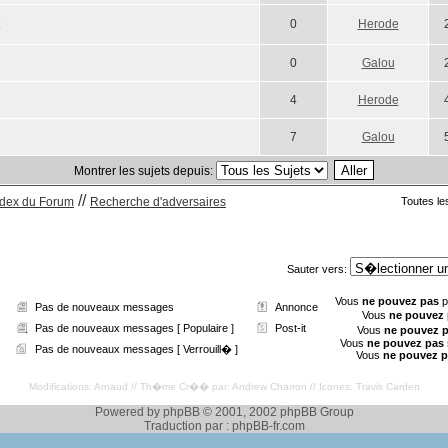
0
Herode
0
Galou
4
Herode
7
Galou
Montrer les sujets depuis:
//
ndex du Forum
Recherche d'adversaires
Toutes le
Sauter vers:
Vous
ne pouvez pas
p
Pas de nouveaux messages
Annonce
Vous
ne pouvez
Pas de nouveaux messages [ Populaire ]
Post-it
Vous
ne pouvez 
Vous
ne pouvez pas
Pas de nouveaux messages [ Verrouill� ]
Vous
ne pouvez 
Modifications: Arnaud // Th�me Cr�� par: Andrew Charron // Icones: Travis Carden
Powered by phpBB © 2001, 2002 phpBB Group
Traduction par : phpBB-fr.com