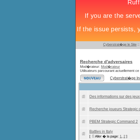
Cyberstrat�ge le Site
:
Recherche d'adversaires
Mod�rateur:
Mod�rateur
Utilisateurs parcourant actuellement ce
Cyberstrat�ge I
Des informations sur des jeux
Recherche joueurs Strategic
PBEM Strategic Command 2
Battles in Italy
[
Aller � la page:
1
,
2
]