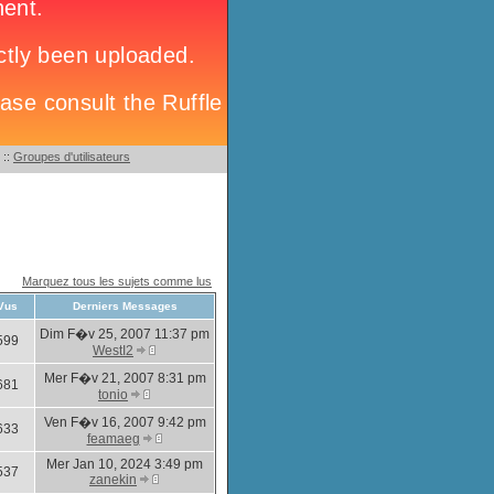
::
Groupes d'utilisateurs
Marquez tous les sujets comme lus
Vus
Derniers Messages
Dim F�v 25, 2007 11:37 pm
599
WestI2
Mer F�v 21, 2007 8:31 pm
681
tonio
Ven F�v 16, 2007 9:42 pm
633
feamaeg
Mer Jan 10, 2024 3:49 pm
537
zanekin