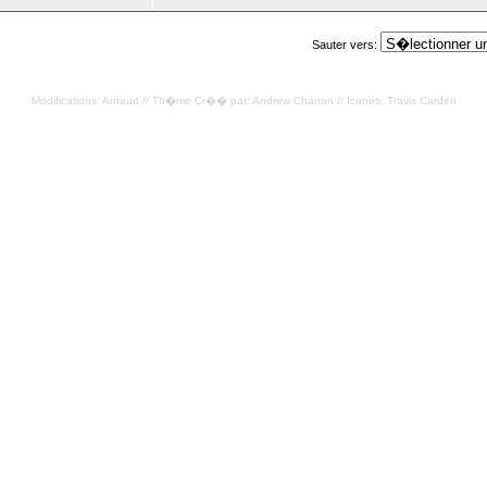
Sauter vers:
Modifications: Arnaud // Th�me Cr�� par: Andrew Charron // Icones: Travis Carden