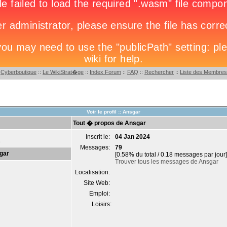
:
Cyberboutique
::
Le WikiStrat�ge
::
Index Forum
::
FAQ
::
Rechercher
::
Liste des Membres
Voir le profil :: Ansgar
Tout � propos de Ansgar
Inscrit le:
04 Jan 2024
e
Messages:
79
gar
[0.58% du total / 0.18 messages par jour]
Trouver tous les messages de Ansgar
Localisation:
Site Web:
Emploi:
Loisirs: