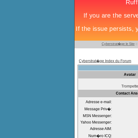
Cyberstrat�ge le Site
:
Cyberstrat�ge Index du Forum
Avatar
Trompett
Contact Ans
Adresse e-mail:
Message Priv�:
MSN Messenger:
Yahoo Messenger:
Adresse AIM:
Num�ro ICQ: