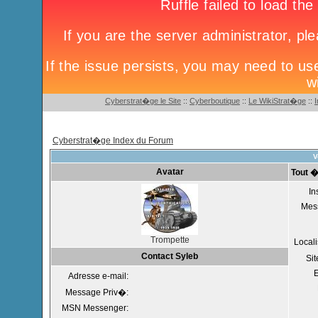
Cyberstrat�ge le Site
::
Cyberboutique
::
Le WikiStrat�ge
::
Cyberstrat�ge Index du Forum
V
Avatar
Tout �
In
Mes
Trompette
Locali
Contact Syleb
Si
Adresse e-mail:
Message Priv�:
MSN Messenger: