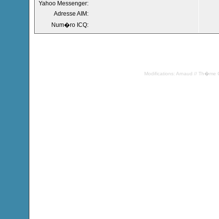
Yahoo Messenger:
Adresse AIM:
Num�ro ICQ:
Modifications: Arnaud // Th�me 