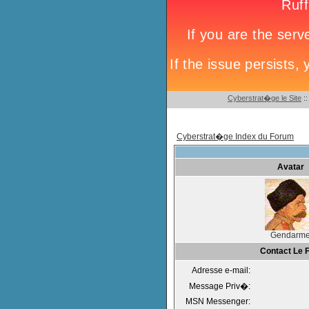
Cyberstrat�ge le Site
:
Cyberstrat�ge Index du Forum
Avatar
Gendarm
Contact Le F
Adresse e-mail:
Message Priv�:
MSN Messenger: