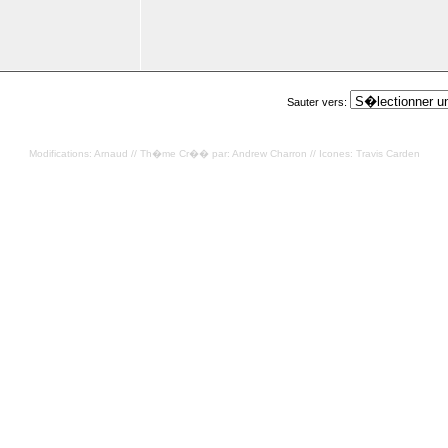
Sauter vers:
Modifications: Arnaud // Th�me Cr�� par: Andrew Charron // Icones: Travis Carden