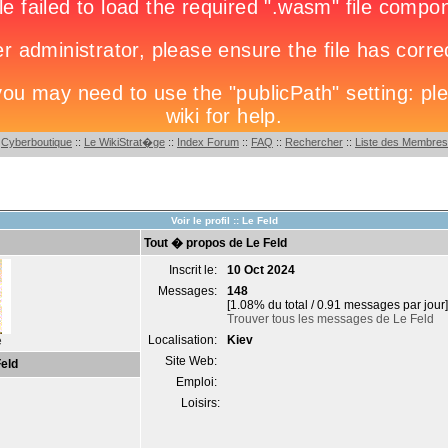
:
Cyberboutique
::
Le WikiStrat�ge
::
Index Forum
::
FAQ
::
Rechercher
::
Liste des Membres
Voir le profil :: Le Feld
Tout � propos de Le Feld
Inscrit le:
10 Oct 2024
Messages:
148
[1.08% du total / 0.91 messages par jour]
Trouver tous les messages de Le Feld
Localisation:
Kiev
e
Site Web:
eld
Emploi:
Loisirs: