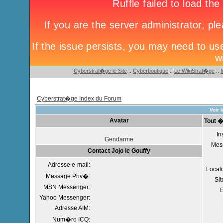
Cyberstrat�ge le Site
::
Cyberboutique
::
Le WikiStrat�ge
::
Cyberstrat�ge Index du Forum
Voir l
Avatar
Tout �
In
Gendarme
Mes
Contact Jojo le Gouffy
Adresse e-mail:
Locali
Message Priv�:
Si
MSN Messenger:
Yahoo Messenger:
Adresse AIM:
Num�ro ICQ: