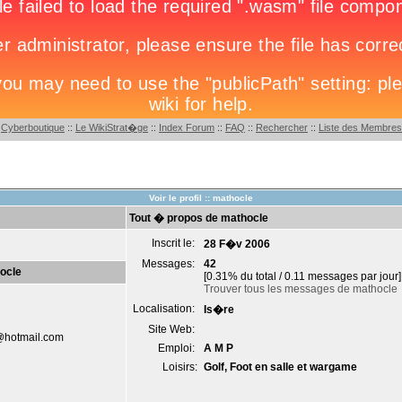
:
Cyberboutique
::
Le WikiStrat�ge
::
Index Forum
::
FAQ
::
Rechercher
::
Liste des Membres
Voir le profil :: mathocle
Tout � propos de mathocle
Inscrit le:
28 F�v 2006
Messages:
42
ocle
[0.31% du total / 0.11 messages par jour]
Trouver tous les messages de mathocle
Localisation:
Is�re
Site Web:
hotmail.com
Emploi:
A M P
Loisirs:
Golf, Foot en salle et wargame