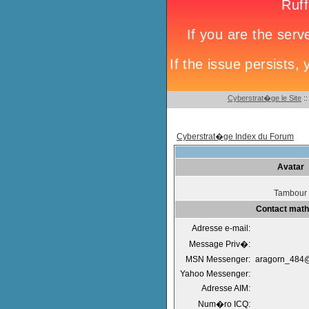
Cyberstrat�ge le Site
:
Cyberstrat�ge Index du Forum
Avatar
Tambour
Contact math
Adresse e-mail:
Message Priv�:
MSN Messenger:
aragorn_484@
Yahoo Messenger:
Adresse AIM:
Num�ro ICQ: