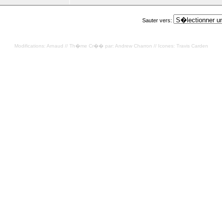
Sauter vers:
Modifications: Arnaud // Th�me Cr�� par: Andrew Charron // Icones: Travis Carden