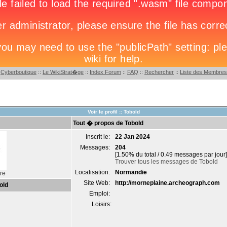
:
Cyberboutique
::
Le WikiStrat�ge
::
Index Forum
::
FAQ
::
Rechercher
::
Liste des Membres
Voir le profil :: Tobold
Tout � propos de Tobold
Inscrit le:
22 Jan 2024
Messages:
204
[1.50% du total / 0.49 messages par jour]
Trouver tous les messages de Tobold
Localisation:
Normandie
re
Site Web:
http://morneplaine.archeograph.com
old
Emploi:
Loisirs: