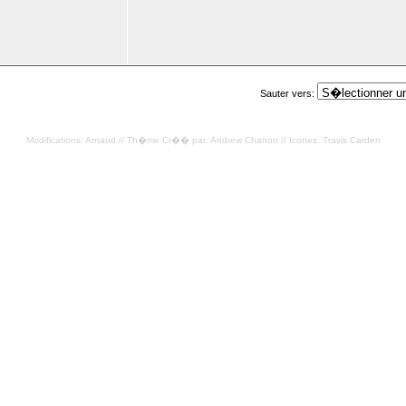
Sauter vers:
Modifications: Arnaud // Th�me Cr�� par: Andrew Charron // Icones: Travis Carden