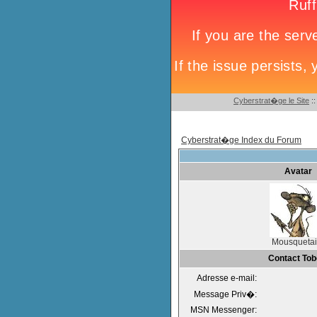
Cyberstrat�ge le Site
:
Cyberstrat�ge Index du Forum
Avatar
Mousquetai
Contact Tob
Adresse e-mail:
Message Priv�:
MSN Messenger: