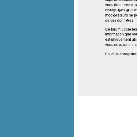
vous donnerez ci-
divulgu�es � aucun
mod�rateurs ne peu
de ces donn�es.
Ce forum utilise le
information que vou
est uniquement util
vous envoyer un no
En vous enregistra