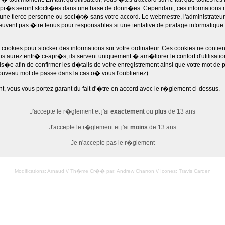
apr�s seront stock�es dans une base de donn�es. Cependant, ces informations 
e tierce personne ou soci�t� sans votre accord. Le webmestre, l'administrateur,
vent pas �tre tenus pour responsables si une tentative de piratage informatique
s cookies pour stocker des informations sur votre ordinateur. Ces cookies ne conti
s aurez entr� ci-apr�s, ils servent uniquement � am�liorer le confort d'utilisatio
is�e afin de confirmer les d�tails de votre enregistrement ainsi que votre mot de 
uveau mot de passe dans la cas o� vous l'oublieriez).
nt, vous vous portez garant du fait d'�tre en accord avec le r�glement ci-dessus.
J'accepte le r�glement et j'ai
exactement
ou
plus
de 13 ans
J'accepte le r�glement et j'ai
moins
de 13 ans
Je n'accepte pas le r�glement
Modifications: Arnaud // Th�me Cr�� par: Andrew Charron // Icones: Travis Carden