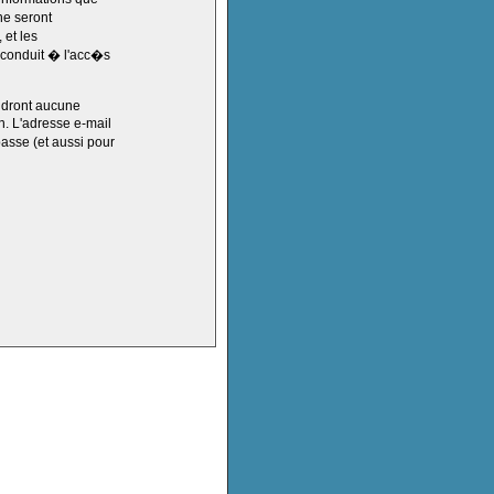
ne seront
 et les
 conduit � l'acc�s
endront aucune
n. L'adresse e-mail
passe (et aussi pour