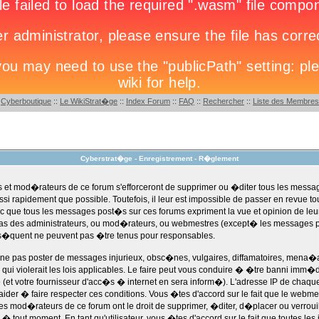
:
Cyberboutique
::
Le WikiStrat�ge
::
Index Forum
::
FAQ
::
Rechercher
::
Liste des Membres
Cyberstrat�ge - Enregistrement - R�glement
s et mod�rateurs de ce forum s'efforceront de supprimer ou �diter tous les mess
i rapidement que possible. Toutefois, il leur est impossible de passer en revue t
 que tous les messages post�s sur ces forums expriment la vue et opinion de leu
 pas des administrateurs, ou mod�rateurs, ou webmestres (except� les messages 
�quent ne peuvent pas �tre tenus pour responsables.
e pas poster de messages injurieux, obsc�nes, vulgaires, diffamatoires, mena�a
 qui violerait les lois applicables. Le faire peut vous conduire � �tre banni imm�
et votre fournisseur d'acc�s � internet en sera inform�). L'adresse IP de chaq
aider � faire respecter ces conditions. Vous �tes d'accord sur le fait que le webme
 les mod�rateurs de ce forum ont le droit de supprimer, �diter, d�placer ou verrouil
 � tout moment. En tant qu'utilisateur, vous �tes d'accord sur le fait que toutes les