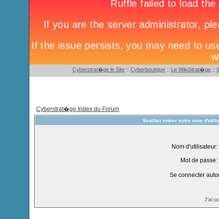
Cyberstrat�ge le Site
::
Cyberboutique
::
Le WikiStrat�ge
::
Cyberstrat�ge Index du Forum
Veuillez entrer votre nom d'util
Nom d'utilisateur:
Mot de passe:
Se connecter auto
J'ai 