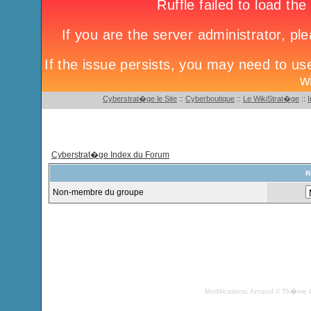
Cyberstrat�ge le Site
::
Cyberboutique
::
Le WikiStrat�ge
::
Cyberstrat�ge Index du Forum
R
Non-membre du groupe
Modifications: Arnaud // Th�me 