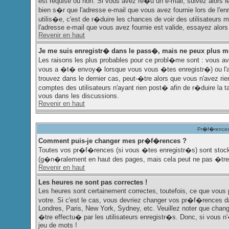
est requise ou non. Si vous avez re�u un e-mail, suivez alors le
bien s�r que l'adresse e-mail que vous avez fournie lors de l'enr
utilis�e, c'est de r�duire les chances de voir des utilisateu
l'adresse e-mail que vous avez fournie est valide, essayez alors
Revenir en haut
Je me suis enregistr� dans le pass�, mais ne peux plus m
Les raisons les plus probables pour ce probl�me sont : vous ave
vous a �t� envoy� lorsque vous vous �tes enregistr�) ou l'ad
trouvez dans le dernier cas, peut-�tre alors que vous n'avez ri
comptes des utilisateurs n'ayant rien post� afin de r�duire la 
vous dans les discussions.
Revenir en haut
Pr�f�rences 
Comment puis-je changer mes pr�f�rences ?
Toutes vos pr�f�rences (si vous �tes enregistr�s) sont stock�
(g�n�ralement en haut des pages, mais cela peut ne pas �tre 
Revenir en haut
Les heures ne sont pas correctes !
Les heures sont certainement correctes, toutefois, ce que vous 
votre. Si c'est le cas, vous devriez changer vos pr�f�rences dan
Londres, Paris, New York, Sydney, etc. Veuillez noter que chang
�tre effectu� par les utilisateurs enregistr�s. Donc, si vous n'
jeu de mots !