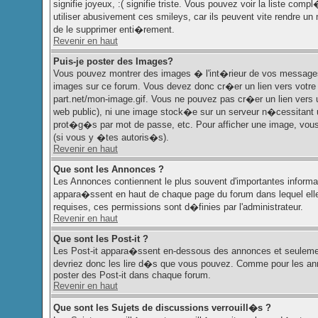
signifie joyeux, :( signifie triste. Vous pouvez voir la liste c
utiliser abusivement ces smileys, car ils peuvent vite rendre u
de le supprimer enti�rement.
Revenir en haut
Puis-je poster des Images?
Vous pouvez montrer des images � l'int�rieur de vos messages.
images sur ce forum. Vous devez donc cr�er un lien vers votre
part.net/mon-image.gif. Vous ne pouvez pas cr�er un lien vers 
web public), ni une image stock�e sur un serveur n�cessitant u
prot�g�s par mot de passe, etc. Pour afficher une image, vous 
(si vous y �tes autoris�s).
Revenir en haut
Que sont les Annonces ?
Les Annonces contiennent le plus souvent d'importantes informa
appara�ssent en haut de chaque page du forum dans lequel el
requises, ces permissions sont d�finies par l'administrateur.
Revenir en haut
Que sont les Post-it ?
Les Post-it appara�ssent en-dessous des annonces et seulemen
devriez donc les lire d�s que vous pouvez. Comme pour les anno
poster des Post-it dans chaque forum.
Revenir en haut
Que sont les Sujets de discussions verrouill�s ?