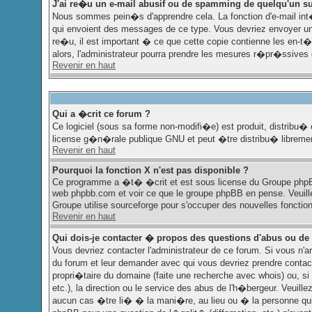
J'ai re�u un e-mail abusif ou de spamming de quelqu'un su
Nous sommes pein�s d'apprendre cela. La fonction d'e-mail int�
qui envoient des messages de ce type. Vous devriez envoyer un
re�u, il est important � ce que cette copie contienne les en-t�t
alors, l'administrateur pourra prendre les mesures r�pr�ssives 
Revenir en haut
Qui a �crit ce forum ?
Ce logiciel (sous sa forme non-modifi�e) est produit, distribu� 
license g�n�rale publique GNU et peut �tre distribu� librement,
Revenir en haut
Pourquoi la fonction X n'est pas disponible ?
Ce programme a �t� �crit et est sous license du Groupe phpBB. 
web phpbb.com et voir ce que le groupe phpBB en pense. Veuill
Groupe utilise sourceforge pour s'occuper des nouvelles fonctio
Revenir en haut
Qui dois-je contacter � propos des questions d'abus ou de 
Vous devriez contacter l'administrateur de ce forum. Si vous n'
du forum et leur demander avec qui vous devriez prendre contac
propri�taire du domaine (faite une recherche avec whois) ou, si 
etc.), la direction ou le service des abus de l'h�bergeur. Veui
aucun cas �tre li� � la mani�re, au lieu ou � la personne qui 