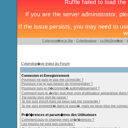
Cyberstrat�ge le Site
::
Cyberboutique
::
Le WikiStrat�ge
::
Cyberstrat�ge Index du Forum
Connexion et Enregistrement
Pourquoi ne puis-je pas me connecter ?
Pourquoi n'ai-je pas besoin de m'enregistrer ?
Pourquoi suis-je d�connect� automatiquement ?
Comment puis-je �viter que mon nom d'utilisateur apparaisse dans la 
J'ai perdu mon mot de passe !
Je me suis inscrit mais ne peux pas me connecter !
Je me suis enregistr� dans le pass�, mais ne peux plus me connect
Pr�f�rences et param�tres des Utilisateurs
Comment puis-je changer mes pr�f�rences ?
Les heures ne sont pas correctes !