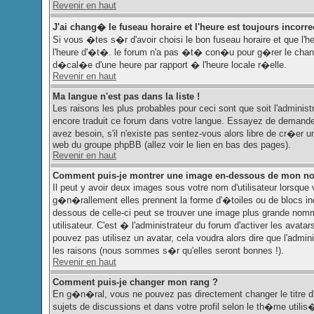
Revenir en haut
J'ai chang� le fuseau horaire et l'heure est toujours incorrec
Si vous �tes s�r d'avoir choisi le bon fuseau horaire et que l'h
l'heure d'�t�. le forum n'a pas �t� con�u pour g�rer le change
d�cal�e d'une heure par rapport � l'heure locale r�elle.
Revenir en haut
Ma langue n'est pas dans la liste !
Les raisons les plus probables pour ceci sont que soit l'administ
encore traduit ce forum dans votre langue. Essayez de demander 
avez besoin, s'il n'existe pas sentez-vous alors libre de cr�er 
web du groupe phpBB (allez voir le lien en bas des pages).
Revenir en haut
Comment puis-je montrer une image en-dessous de mon nom
Il peut y avoir deux images sous votre nom d'utilisateur lorsq
g�n�rallement elles prennent la forme d'�toiles ou de blocs in
dessous de celle-ci peut se trouver une image plus grande n
utilisateur. C'est � l'administrateur du forum d'activer les avata
pouvez pas utilisez un avatar, cela voudra alors dire que l'admi
les raisons (nous sommes s�r qu'elles seront bonnes !).
Revenir en haut
Comment puis-je changer mon rang ?
En g�n�ral, vous ne pouvez pas directement changer le titre d'u
sujets de discussions et dans votre profil selon le th�me utilis�