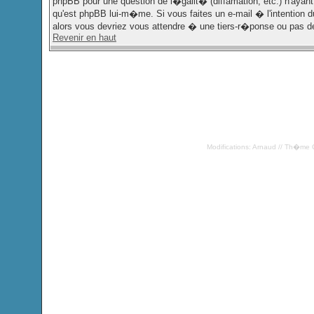
phpBB pour une question de l�galit� (diffamation, etc.) n'ayant
qu'est phpBB lui-m�me. Si vous faites un e-mail � l'intention
alors vous devriez vous attendre � une tiers-r�ponse ou pas d
Revenir en haut
Modifications: Arnaud // Th�me 