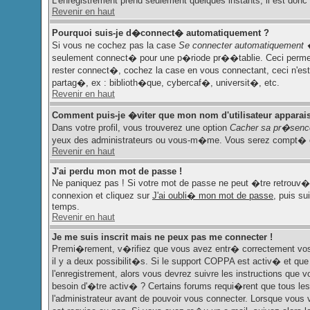
L'enregistrement prend seulement quelques instants, il est don
Revenir en haut
Pourquoi suis-je d�connect� automatiquement ?
Si vous ne cochez pas la case
Se connecter automatiquement 
seulement connect� pour une p�riode pr��tablie. Ceci permet d'
rester connect�, cochez la case en vous connectant, ceci n'e
partag�, ex : biblioth�que, cybercaf�, universit�, etc.
Revenir en haut
Comment puis-je �viter que mon nom d'utilisateur apparaisse
Dans votre profil, vous trouverez une option
Cacher sa pr�sence
yeux des administrateurs ou vous-m�me. Vous serez compt� co
Revenir en haut
J'ai perdu mon mot de passe !
Ne paniquez pas ! Si votre mot de passe ne peut �tre retrouv�, i
connexion et cliquez sur
J'ai oubli� mon mot de passe
, puis su
temps.
Revenir en haut
Je me suis inscrit mais ne peux pas me connecter !
Premi�rement, v�rifiez que vous avez entr� correctement vos n
il y a deux possibilit�s. Si le support COPPA est activ� et que
l'enregistrement, alors vous devrez suivre les instructions que
besoin d'�tre activ� ? Certains forums requi�rent que tous le
l'administrateur avant de pouvoir vous connecter. Lorsque vous