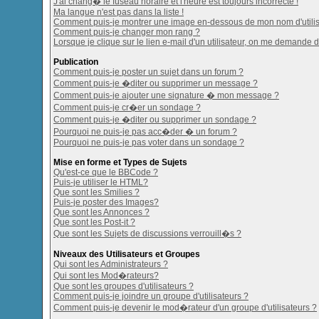
J'ai chang� le fuseau horaire et l'heure est toujours incorrecte !
Ma langue n'est pas dans la liste !
Comment puis-je montrer une image en-dessous de mon nom d'utilis
Comment puis-je changer mon rang ?
Lorsque je clique sur le lien e-mail d'un utilisateur, on me demande 
Publication
Comment puis-je poster un sujet dans un forum ?
Comment puis-je �diter ou supprimer un message ?
Comment puis-je ajouter une signature � mon message ?
Comment puis-je cr�er un sondage ?
Comment puis-je �diter ou supprimer un sondage ?
Pourquoi ne puis-je pas acc�der � un forum ?
Pourquoi ne puis-je pas voter dans un sondage ?
Mise en forme et Types de Sujets
Qu'est-ce que le BBCode ?
Puis-je utiliser le HTML?
Que sont les Smilies ?
Puis-je poster des Images?
Que sont les Annonces ?
Que sont les Post-it ?
Que sont les Sujets de discussions verrouill�s ?
Niveaux des Utilisateurs et Groupes
Qui sont les Administrateurs ?
Qui sont les Mod�rateurs?
Que sont les groupes d'utilisateurs ?
Comment puis-je joindre un groupe d'utilisateurs ?
Comment puis-je devenir le mod�rateur d'un groupe d'utilisateurs ?