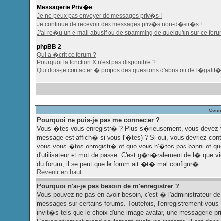
Messagerie Priv�e
Je ne peux pas envoyer de messages priv�s !
Je continue de recevoir des messages priv�s non-d�sir�s !
J'ai re�u un e-mail abusif ou de spamming de quelqu'un sur ce foru
phpBB 2
Qui a �crit ce forum ?
Pourquoi la fonction X n'est pas disponible ?
Qui dois-je contacter � propos des questions d'abus ou de l�galit� 
Conne
Pourquoi ne puis-je pas me connecter ?
Vous �tes-vous enregistr� ? Plus s�rieusement, vous devez vo
message est affich� si vous l'�tes) ? Si oui, vous devriez cont
vous vous �tes enregistr� et que vous n'�tes pas banni et que
d'utilisateur et mot de passe. C'est g�n�ralement de l� que vie
du forum, il se peut que le forum ait �t� mal configur�.
Revenir en haut
Pourquoi n'ai-je pas besoin de m'enregistrer ?
Vous pouvez ne pas en avoir besoin, c'est � l'administrateur d
messages sur certains forums. Toutefois, l'enregistrement vous
invit�s tels que le choix d'une image avatar, une messagerie priv