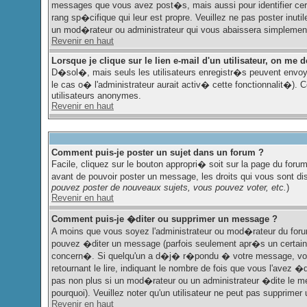
messages que vous avez post�s, mais aussi pour identifier certa
rang sp�cifique qui leur est propre. Veuillez ne pas poster inut
un mod�rateur ou administrateur qui vous abaissera simplemen
Revenir en haut
Lorsque je clique sur le lien e-mail d'un utilisateur, on m
D�sol�, mais seuls les utilisateurs enregistr�s peuvent envoy
le cas o� l'administrateur aurait activ� cette fonctionnalit�). C
utilisateurs anonymes.
Revenir en haut
Comment puis-je poster un sujet dans un forum ?
Facile, cliquez sur le bouton appropri� soit sur la page du forum
avant de pouvoir poster un message, les droits qui vous sont dis
pouvez poster de nouveaux sujets, vous pouvez voter, etc.
)
Revenir en haut
Comment puis-je �diter ou supprimer un message ?
A moins que vous soyez l'administrateur ou mod�rateur du fo
pouvez �diter un message (parfois seulement apr�s un certain 
concern�. Si quelqu'un a d�j� r�pondu � votre message, vous
retournant le lire, indiquant le nombre de fois que vous l'avez 
pas non plus si un mod�rateur ou un administrateur �dite le mes
pourquoi). Veuillez noter qu'un utilisateur ne peut pas supprim
Revenir en haut