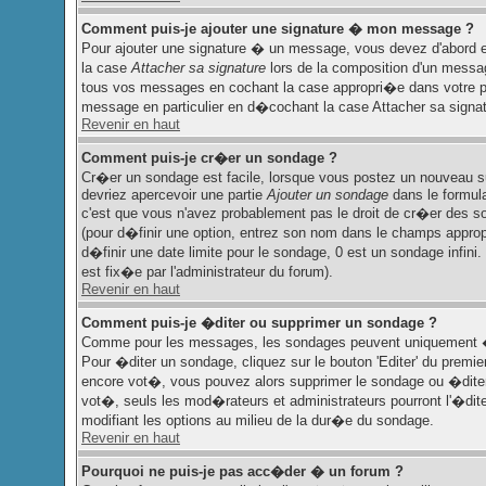
Comment puis-je ajouter une signature � mon message ?
Pour ajouter une signature � un message, vous devez d'abord e
la case
Attacher sa signature
lors de la composition d'un messag
tous vos messages en cochant la case appropri�e dans votre pr
message en particulier en d�cochant la case Attacher sa signat
Revenir en haut
Comment puis-je cr�er un sondage ?
Cr�er un sondage est facile, lorsque vous postez un nouveau suj
devriez apercevoir une partie
Ajouter un sondage
dans le formula
c'est que vous n'avez probablement pas le droit de cr�er des s
(pour d�finir une option, entrez son nom dans le champs approp
d�finir une date limite pour le sondage, 0 est un sondage infini. 
est fix�e par l'administrateur du forum).
Revenir en haut
Comment puis-je �diter ou supprimer un sondage ?
Comme pour les messages, les sondages peuvent uniquement �tr
Pour �diter un sondage, cliquez sur le bouton 'Editer' du premie
encore vot�, vous pouvez alors supprimer le sondage ou �diter
vot�, seuls les mod�rateurs et administrateurs pourront l'�dit
modifiant les options au milieu de la dur�e du sondage.
Revenir en haut
Pourquoi ne puis-je pas acc�der � un forum ?