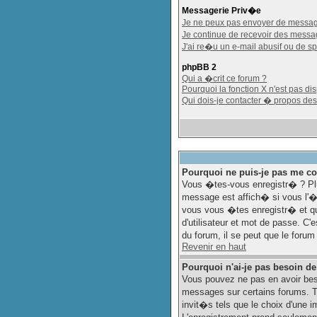
Messagerie Priv�e
Je ne peux pas envoyer de messag
Je continue de recevoir des mess
J'ai re�u un e-mail abusif ou de s
phpBB 2
Qui a �crit ce forum ?
Pourquoi la fonction X n'est pas di
Qui dois-je contacter � propos des
Pourquoi ne puis-je pas me co
Vous �tes-vous enregistr� ? Pl
message est affich� si vous l'�t
vous vous �tes enregistr� et qu
d'utilisateur et mot de passe. C
du forum, il se peut que le foru
Revenir en haut
Pourquoi n'ai-je pas besoin de
Vous pouvez ne pas en avoir beso
messages sur certains forums. T
invit�s tels que le choix d'une i