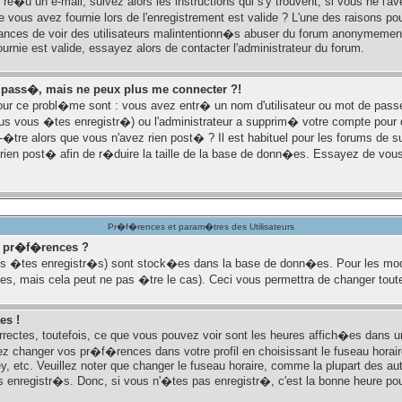
 re�u un e-mail, suivez alors les instructions qui s'y trouvent, si vous ne l'
 vous avez fournie lors de l'enregistrement est valide ? L'une des raisons pour
chances de voir des utilisateurs malintentionn�s abuser du forum anonymeme
urnie est valide, essayez alors de contacter l'administrateur du forum.
 pass�, mais ne peux plus me connecter ?!
our ce probl�me sont : vous avez entr� un nom d'utilisateur ou mot de passe i
 vous �tes enregistr�) ou l'administrateur a supprim� votre compte pour q
t-�tre alors que vous n'avez rien post� ? Il est habituel pour les forums de
 rien post� afin de r�duire la taille de la base de donn�es. Essayez de vous
Pr�f�rences et param�tres des Utilisateurs
 pr�f�rences ?
 �tes enregistr�s) sont stock�es dans la base de donn�es. Pour les modifi
s, mais cela peut ne pas �tre le cas). Ceci vous permettra de changer tou
es !
rectes, toutefois, ce que vous pouvez voir sont les heures affich�es dans u
iez changer vos pr�f�rences dans votre profil en choisissant le fuseau horair
, etc. Veuillez noter que changer le fuseau horaire, comme la plupart des au
rs enregistr�s. Donc, si vous n'�tes pas enregistr�, c'est la bonne heure pour