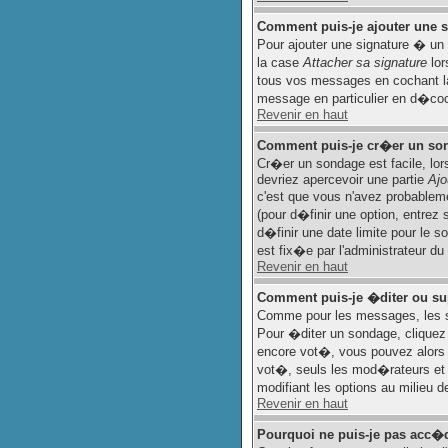
Comment puis-je ajouter une
Pour ajouter une signature � un
la case
Attacher sa signature
lor
tous vos messages en cochant la
message en particulier en d�coch
Revenir en haut
Comment puis-je cr�er un so
Cr�er un sondage est facile, lor
devriez apercevoir une partie
Ajo
c'est que vous n'avez probableme
(pour d�finir une option, entre
d�finir une date limite pour le s
est fix�e par l'administrateur du
Revenir en haut
Comment puis-je �diter ou s
Comme pour les messages, les s
Pour �diter un sondage, cliquez 
encore vot�, vous pouvez alors 
vot�, seuls les mod�rateurs et a
modifiant les options au milieu 
Revenir en haut
Pourquoi ne puis-je pas acc�