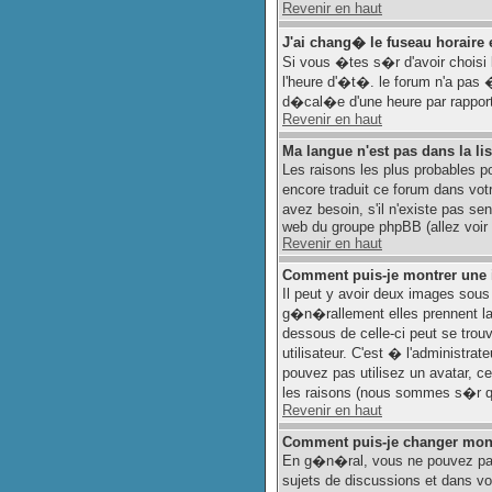
Revenir en haut
J'ai chang� le fuseau horaire e
Si vous �tes s�r d'avoir choisi 
l'heure d'�t�. le forum n'a pas 
d�cal�e d'une heure par rapport 
Revenir en haut
Ma langue n'est pas dans la lis
Les raisons les plus probables po
encore traduit ce forum dans vot
avez besoin, s'il n'existe pas se
web du groupe phpBB (allez voir 
Revenir en haut
Comment puis-je montrer une 
Il peut y avoir deux images sous
g�n�rallement elles prennent la 
dessous de celle-ci peut se tr
utilisateur. C'est � l'administra
pouvez pas utilisez un avatar, c
les raisons (nous sommes s�r qu
Revenir en haut
Comment puis-je changer mon
En g�n�ral, vous ne pouvez pas d
sujets de discussions et dans vot