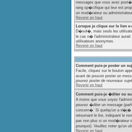
messages que vous avez post�s, m
rang sp�cifique qui leur est pro
un mod�rateur ou administrateur
Revenir en haut
Lorsque je clique sur le lien 
D�sol�, mais seuls les utilisat
le cas o� l'administrateur aurait
utilisateurs anonymes.
Revenir en haut
Comment puis-je poster un su
Facile, cliquez sur le bouton app
avant de pouvoir poster un messag
pouvez poster de nouveaux sujet
Revenir en haut
Comment puis-je �diter ou s
A moins que vous soyez l'admin
pouvez �diter un message (parfo
concern�. Si quelqu'un a d�j� 
retournant le lire, indiquant le 
pas non plus si un mod�rateur ou
pourquoi). Veuillez noter qu'un 
Revenir en haut