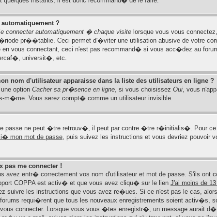
 quelques instants, il est donc recommand� de le faire.
 automatiquement ?
e connecter automatiquement � chaque visite
lorsque vous vous connectez,
iode pr��tablie. Ceci permet d'�viter une utilisation abusive de votre comp
 en vous connectant, ceci n'est pas recommand� si vous acc�dez au forum e
ercaf�, universit�, etc.
 nom d'utilisateur apparaisse dans la liste des utilisateurs en ligne ?
z une option
Cacher sa pr�sence en ligne
, si vous choisissez
Oui
, vous n'ap
us-m�me. Vous serez compt� comme un utilisateur invisible.
 passe ne peut �tre retrouv�, il peut par contre �tre r�initialis�. Pour ce f
bli� mon mot de passe
, puis suivez les instructions et vous devriez pouvoir 
ux pas me connecter !
 avez entr� correctement vos nom d'utilisateur et mot de passe. S'ils ont
support COPPA est activ� et que vous avez cliqu� sur le lien
J'ai moins de 13
rez suivre les instructions que vous avez re�ues. Si ce n'est pas le cas, alo
 forums requi�rent que tous les nouveaux enregistrements soient activ�s, s
r vous connecter. Lorsque vous vous �tes enregistr�, un message aurait d� v