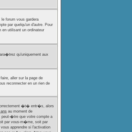
 le forum vous gardera
te par quelqu'un d'autre. Pour
n utilisant un ordinateur
para�trez qu'uniquement aux
aire, aller sur la page de
vous reconnecter en un rien de
 correctement �t� entr�s, alors
 ans
au moment de
rs peut-�tre que votre compte a
oit par vous-m�me, soit par
ous apprendre si l'activation