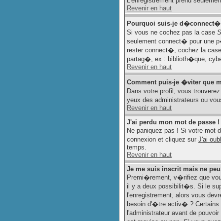
L'enregistrement prend seulement
Revenir en haut
Pourquoi suis-je d�connect�
Si vous ne cochez pas la case
S
seulement connect� pour une p�r
rester connect�, cochez la case
partag�, ex : biblioth�que, cyb
Revenir en haut
Comment puis-je �viter que mon
Dans votre profil, vous trouvere
yeux des administrateurs ou vo
Revenir en haut
J'ai perdu mon mot de passe !
Ne paniquez pas ! Si votre mot de
connexion et cliquez sur
J'ai ou
temps.
Revenir en haut
Je me suis inscrit mais ne pe
Premi�rement, v�rifiez que vous
il y a deux possibilit�s. Si le 
l'enregistrement, alors vous dev
besoin d'�tre activ� ? Certains
l'administrateur avant de pouvoi