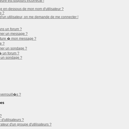
eure est toujours incorrecte !
e en-dessous de mon nom d'utilisateur ?
g ?
l d'un utilisateur, on me demande de me connecter !
ans un forum ?
imer un message ?
nature � mon message ?
e ?
mer un sondage ?
� un forum ?
s un sondage ?
 verrouill�s ?
pes
 ?
d'utilisateurs ?
eur d'un groupe d'utilisateurs ?