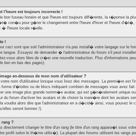
t l'heure est toujours incorrecte !
le bon fuseau horaire et que l'heure est toujours diff�rente, la r�ponse la p
�t� con�u pour g�rer le changement entre l'heure d'hiver et l'heure d'�t�, 
� l'heure locale r�elle.
te !
ur ceci sont que soit l'administrateur n'a pas install� votre langage sur le fo
re langue. Essayez de demander � l'administrateur du forum s'il peut installe
ntez-vous alors libre de cr�er une nouvelle traduction. Plus d'informations pe
le lien en bas des pages).
image en-dessous de mon nom d'utilisateur ?
 votre nom d'utilisateur lorsque vous lisez des messages. La premi�re est l
forme d'�toiles ou de blocs indiquant combien de messages vous avez fait ou
ouver une image plus grande nomm�e avatar, qui est g�n�ralement unique o
teur du forum d'activer les avatars et de choisir la mani�re dont les avatars se
ela voudra alors dire que l'administrateur en a d�cid� ainsi, vous pouvez le 
'elles seront bonnes !).
 rang ?
irectement changer le titre d'un rang (le titre d'un rang appara�t sous votre
re profil selon le th�me utilis�). La plupart des forums utilisent les rangs p