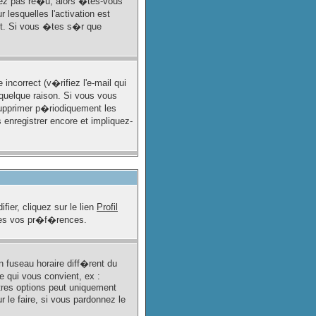
avez pas re�u, alors �tes-vous
 lesquelles l'activation est
nt. Si vous �tes s�r que
ncorrect (v�rifiez l'e-mail qui
uelque raison. Si vous vous
 supprimer p�riodiquement les
 enregistrer encore et impliquez-
er, cliquez sur le lien
Profil
tes vos pr�f�rences.
n fuseau horaire diff�rent du
e qui vous convient, ex :
tres options peut uniquement
 le faire, si vous pardonnez le