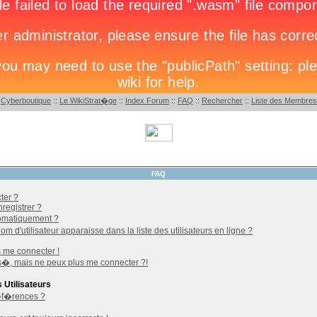
:
Cyberboutique
::
Le WikiStrat�ge
::
Index Forum
::
FAQ
::
Rechercher
::
Liste des Membres
FAQ
ter ?
registrer ?
omatiquement ?
d'utilisateur apparaisse dans la liste des utilisateurs en ligne ?
s me connecter !
s�, mais ne peux plus me connecter ?!
Utilisateurs
�f�rences ?