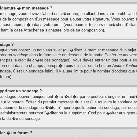
 signature � mon message ?
 message, vous devez d'abord en cr�er une, en allant dans votre profil. Un
s de la composition d'un message pour ajouter votre signature. Vous pouvez a
 case appropri�e dans votre profil (vous pourrez toujours emp�cher d'attac
ant la case Attacher sa signature lors de sa composition).
ndage ?
sque vous postez un nouveau sujet (ou �ditez le premier message d'un sujet, 
uter un sondage
dans le formulaire en dessous de la partie
Poster un nouveau
nt pas le droit de cr�er des sondages). Vous devez entrer un titre pour le 
z son nom dans le champs appropri�e puis cliquez sur le bouton
Ajouter l'optio
ondage, 0 est un sondage infini. Il y a une limite pour le nombre d'options que 
 forum).
upprimer un sondage ?
ondages peuvent uniquement �tre �dit�s par le posteur d'origine, un mod�r
sur le bouton 'Editer' du premier message du sujet (il a toujours le sondage a
supprimer le sondage ou �diter n'importe quelle option du sondage, par con
dministrateurs pourront l'�diter ou le supprimer. Ceci pour �viter aux gens
de la dur�e du sondage.
der � un forum ?