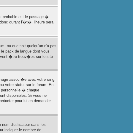
lus probable est le passage �
donc durant l'�t�, l'heure sera
rum, ou que soit quelqu'un n'a pas
r le pack de langue dont vous
uvent �tre trouv�es sur le site
'image associ�e avec votre rang,
 votre statut sur le forum. En-
u personnelle � chaque
ront disponibles. Si vous ne
contacter pour lui en demander
 nom d'utilisateur dans les
our indiquer le nombre de