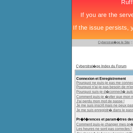
Cyberstrat�ge le Site
:
Cyberstrat�ge Index du Forum
Connexion et Enregistrement
Pourquoi ne puis-je pas me connec
Pourquoi n'ai-je pas besoin de m'en
Pourquoi suis-je d�connect� aut
Comment puis-je �viter que mon nom 
J'ai perdu mon mot de passe !
Je me suis inscrit mais ne peux pa
Je me suis enregistr� dans le pas
Pr�f�rences et param�tres des 
Comment puis-je changer mes pr
Les heures ne sont pas correctes !