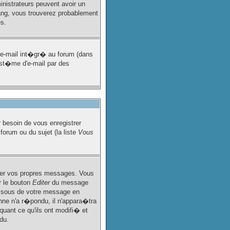
inistrateurs peuvent avoir un
rang, vous trouverez probablement
s.
d'e-mail int�gr� au forum (dans
syst�me d'e-mail par des
r besoin de vous enregistrer
forum ou du sujet (la liste
Vous
mer vos propres messages. Vous
r le bouton
Editer
du message
ssous de votre message en
onne n'a r�pondu, il n'appara�tra
uant ce qu'ils ont modifi� et
du.