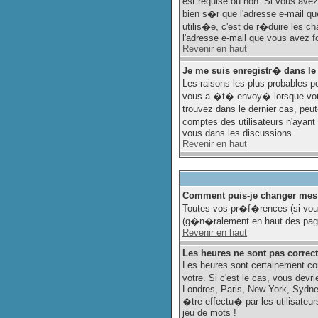
est requise ou non. Si vous avez
bien s�r que l'adresse e-mail que
utilis�e, c'est de r�duire les 
l'adresse e-mail que vous avez fo
Revenir en haut
Je me suis enregistr� dans le
Les raisons les plus probables p
vous a �t� envoy� lorsque vous
trouvez dans le dernier cas, peu
comptes des utilisateurs n'ayant
vous dans les discussions.
Revenir en haut
Comment puis-je changer mes
Toutes vos pr�f�rences (si vous
(g�n�ralement en haut des page
Revenir en haut
Les heures ne sont pas correct
Les heures sont certainement cor
votre. Si c'est le cas, vous devr
Londres, Paris, New York, Sydney
�tre effectu� par les utilisateu
jeu de mots !