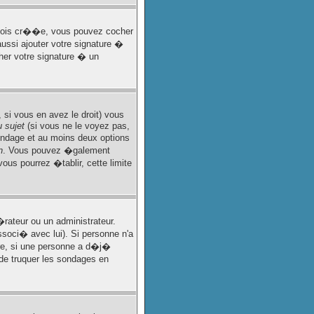
e fois cr��e, vous pouvez cocher
ussi ajouter votre signature �
her votre signature � un
si vous en avez le droit) vous
 sujet
(si vous ne le voyez pas,
sondage et au moins deux options
n
. Vous pouvez �galement
vous pourrez �tablir, cette limite
ateur ou un administrateur.
ssoci� avec lui). Si personne n'a
tre, si une personne a d�j�
 de truquer les sondages en