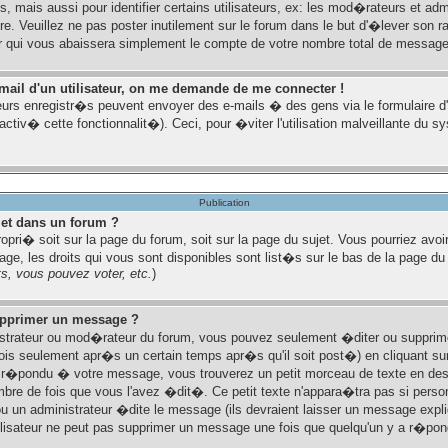
ais aussi pour identifier certains utilisateurs, ex: les mod�rateurs et adm
pre. Veuillez ne pas poster inutilement sur le forum dans le but d'�lever son 
 qui vous abaissera simplement le compte de votre nombre total de message
e-mail d'un utilisateur, on me demande de me connecter !
eurs enregistr�s peuvent envoyer des e-mails � des gens via le formulaire 
 activ� cette fonctionnalit�). Ceci, pour �viter l'utilisation malveillante du 
Publication
jet dans un forum ?
ropri� soit sur la page du forum, soit sur la page du sujet. Vous pourriez avoi
e, les droits qui vous sont disponibles sont list�s sur le bas de la page du 
s, vous pouvez voter, etc.
)
upprimer un message ?
istrateur ou mod�rateur du forum, vous pouvez seulement �diter ou suppri
is seulement apr�s un certain temps apr�s qu'il soit post�) en cliquant su
r�pondu � votre message, vous trouverez un petit morceau de texte en de
nombre de fois que vous l'avez �dit�. Ce petit texte n'appara�tra pas si pers
 un administrateur �dite le message (ils devraient laisser un message expliq
utilisateur ne peut pas supprimer un message une fois que quelqu'un y a r�pon