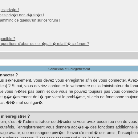
es priv�s !
ages priv�s non-d�sir�s !
pamming de quelqu'un sur ce forum !
sponible ?
 questions d'abus ou de l�galit� relatif � ce forum ?
Connexion et Enregistrement
nnecter ?
us s�rieusement, vous devez vous enregistrer afin de vous connecter. Ave
es) ? Si oui, vous devriez contacter le webmestre ou l'administrateur du foru
e vous n'�tes pas banni et que vous ne pouvez toujours pas vous connecter
'est g�n�ralement de l� que vient le probl�me, si cela ne fonctionne toujours
m ait �t� mal configur�.
 m'enregistrer ?
in, c'est � l'administrateur de d�cider si vous avez besoin ou non de vous 
outefois, l'enregistrement vous donnera acc�s � des fonctions additionnelle
mage avatar, une messagerie priv�e, l'envoi d'e-mail � des amis, l'inscription