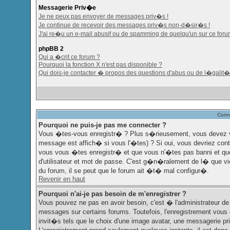
Messagerie Priv�e
Je ne peux pas envoyer de messages priv�s !
Je continue de recevoir des messages priv�s non-d�sir�s !
J'ai re�u un e-mail abusif ou de spamming de quelqu'un sur ce foru
phpBB 2
Qui a �crit ce forum ?
Pourquoi la fonction X n'est pas disponible ?
Qui dois-je contacter � propos des questions d'abus ou de l�galit� 
Conne
Pourquoi ne puis-je pas me connecter ?
Vous �tes-vous enregistr� ? Plus s�rieusement, vous devez vo
message est affich� si vous l'�tes) ? Si oui, vous devriez cont
vous vous �tes enregistr� et que vous n'�tes pas banni et que
d'utilisateur et mot de passe. C'est g�n�ralement de l� que vie
du forum, il se peut que le forum ait �t� mal configur�.
Revenir en haut
Pourquoi n'ai-je pas besoin de m'enregistrer ?
Vous pouvez ne pas en avoir besoin, c'est � l'administrateur d
messages sur certains forums. Toutefois, l'enregistrement vous
invit�s tels que le choix d'une image avatar, une messagerie priv