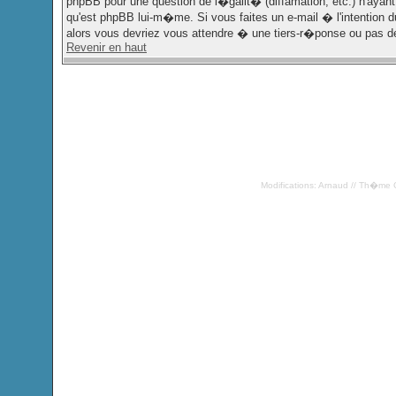
phpBB pour une question de l�galit� (diffamation, etc.) n'ayant
qu'est phpBB lui-m�me. Si vous faites un e-mail � l'intention
alors vous devriez vous attendre � une tiers-r�ponse ou pas d
Revenir en haut
Modifications: Arnaud // Th�me 