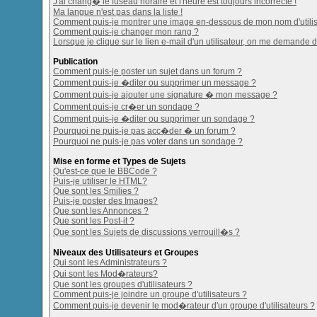
J'ai chang� le fuseau horaire et l'heure est toujours incorrecte !
Ma langue n'est pas dans la liste !
Comment puis-je montrer une image en-dessous de mon nom d'utilis
Comment puis-je changer mon rang ?
Lorsque je clique sur le lien e-mail d'un utilisateur, on me demande 
Publication
Comment puis-je poster un sujet dans un forum ?
Comment puis-je �diter ou supprimer un message ?
Comment puis-je ajouter une signature � mon message ?
Comment puis-je cr�er un sondage ?
Comment puis-je �diter ou supprimer un sondage ?
Pourquoi ne puis-je pas acc�der � un forum ?
Pourquoi ne puis-je pas voter dans un sondage ?
Mise en forme et Types de Sujets
Qu'est-ce que le BBCode ?
Puis-je utiliser le HTML?
Que sont les Smilies ?
Puis-je poster des Images?
Que sont les Annonces ?
Que sont les Post-it ?
Que sont les Sujets de discussions verrouill�s ?
Niveaux des Utilisateurs et Groupes
Qui sont les Administrateurs ?
Qui sont les Mod�rateurs?
Que sont les groupes d'utilisateurs ?
Comment puis-je joindre un groupe d'utilisateurs ?
Comment puis-je devenir le mod�rateur d'un groupe d'utilisateurs ?