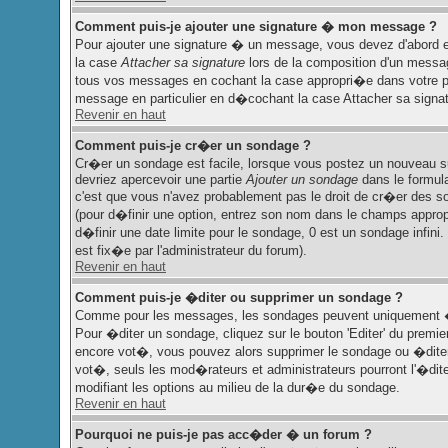
Comment puis-je ajouter une signature � mon message ?
Pour ajouter une signature � un message, vous devez d'abord e
la case
Attacher sa signature
lors de la composition d'un messag
tous vos messages en cochant la case appropri�e dans votre pr
message en particulier en d�cochant la case Attacher sa signat
Revenir en haut
Comment puis-je cr�er un sondage ?
Cr�er un sondage est facile, lorsque vous postez un nouveau suj
devriez apercevoir une partie
Ajouter un sondage
dans le formula
c'est que vous n'avez probablement pas le droit de cr�er des s
(pour d�finir une option, entrez son nom dans le champs approp
d�finir une date limite pour le sondage, 0 est un sondage infini. 
est fix�e par l'administrateur du forum).
Revenir en haut
Comment puis-je �diter ou supprimer un sondage ?
Comme pour les messages, les sondages peuvent uniquement �tr
Pour �diter un sondage, cliquez sur le bouton 'Editer' du premie
encore vot�, vous pouvez alors supprimer le sondage ou �diter
vot�, seuls les mod�rateurs et administrateurs pourront l'�dit
modifiant les options au milieu de la dur�e du sondage.
Revenir en haut
Pourquoi ne puis-je pas acc�der � un forum ?