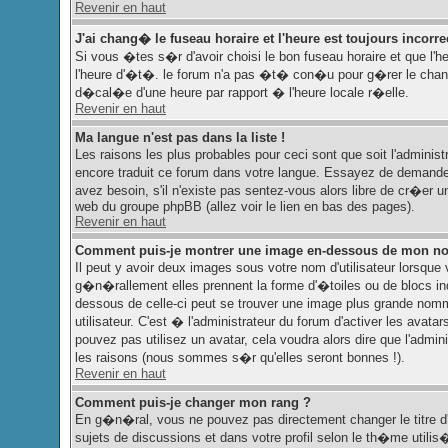
Revenir en haut
J'ai chang� le fuseau horaire et l'heure est toujours incorrec
Si vous �tes s�r d'avoir choisi le bon fuseau horaire et que l'h
l'heure d'�t�. le forum n'a pas �t� con�u pour g�rer le change
d�cal�e d'une heure par rapport � l'heure locale r�elle.
Revenir en haut
Ma langue n'est pas dans la liste !
Les raisons les plus probables pour ceci sont que soit l'administ
encore traduit ce forum dans votre langue. Essayez de demander 
avez besoin, s'il n'existe pas sentez-vous alors libre de cr�er 
web du groupe phpBB (allez voir le lien en bas des pages).
Revenir en haut
Comment puis-je montrer une image en-dessous de mon nom
Il peut y avoir deux images sous votre nom d'utilisateur lorsq
g�n�rallement elles prennent la forme d'�toiles ou de blocs in
dessous de celle-ci peut se trouver une image plus grande n
utilisateur. C'est � l'administrateur du forum d'activer les avata
pouvez pas utilisez un avatar, cela voudra alors dire que l'admi
les raisons (nous sommes s�r qu'elles seront bonnes !).
Revenir en haut
Comment puis-je changer mon rang ?
En g�n�ral, vous ne pouvez pas directement changer le titre d'u
sujets de discussions et dans votre profil selon le th�me utilis�