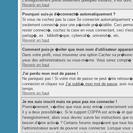
L'enregistrement prend seulement quelques instants, il est don
Revenir en haut
Pourquoi suis-je d�connect� automatiquement ?
Si vous ne cochez pas la case
Se connecter automatiquement 
seulement connect� pour une p�riode pr��tablie. Ceci permet d'
rester connect�, cochez la case en vous connectant, ceci n'e
partag�, ex : biblioth�que, cybercaf�, universit�, etc.
Revenir en haut
Comment puis-je �viter que mon nom d'utilisateur apparaisse
Dans votre profil, vous trouverez une option
Cacher sa pr�sence
yeux des administrateurs ou vous-m�me. Vous serez compt� co
Revenir en haut
J'ai perdu mon mot de passe !
Ne paniquez pas ! Si votre mot de passe ne peut �tre retrouv�, i
connexion et cliquez sur
J'ai oubli� mon mot de passe
, puis su
temps.
Revenir en haut
Je me suis inscrit mais ne peux pas me connecter !
Premi�rement, v�rifiez que vous avez entr� correctement vos n
il y a deux possibilit�s. Si le support COPPA est activ� et que
l'enregistrement, alors vous devrez suivre les instructions que
besoin d'�tre activ� ? Certains forums requi�rent que tous le
l'administrateur avant de pouvoir vous connecter. Lorsque vous