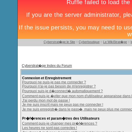
Cyberstrat�ge le Site
::
Cyberboutique
::
Le WikiStrat�ge
::
Cyberstrat�ge Index du Forum
Connexion et Enregistrement
Pourquoi ne puis-je pas me connecter ?
Pourquoi n'ai-je pas besoin de m'enregistrer ?
Pourquoi suis-je d�connect� automatiquement ?
Comment puis-je �viter que mon nom d'utilisateur apparaisse dans la 
J'ai perdu mon mot de passe !
Je me suis inscrit mais ne peux pas me connecter !
Je me suis enregistr� dans le pass�, mais ne peux plus me connect
Pr�f�rences et param�tres des Utilisateurs
Comment puis-je changer mes pr�f�rences ?
Les heures ne sont pas correctes !