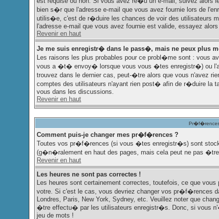
est requise ou non. Si vous avez re�u un e-mail, suivez alors le
bien s�r que l'adresse e-mail que vous avez fournie lors de l'enr
utilis�e, c'est de r�duire les chances de voir des utilisateu
l'adresse e-mail que vous avez fournie est valide, essayez alors
Revenir en haut
Je me suis enregistr� dans le pass�, mais ne peux plus m
Les raisons les plus probables pour ce probl�me sont : vous ave
vous a �t� envoy� lorsque vous vous �tes enregistr�) ou l'ad
trouvez dans le dernier cas, peut-�tre alors que vous n'avez ri
comptes des utilisateurs n'ayant rien post� afin de r�duire la 
vous dans les discussions.
Revenir en haut
Pr�f�rences 
Comment puis-je changer mes pr�f�rences ?
Toutes vos pr�f�rences (si vous �tes enregistr�s) sont stock�
(g�n�ralement en haut des pages, mais cela peut ne pas �tre 
Revenir en haut
Les heures ne sont pas correctes !
Les heures sont certainement correctes, toutefois, ce que vous 
votre. Si c'est le cas, vous devriez changer vos pr�f�rences dan
Londres, Paris, New York, Sydney, etc. Veuillez noter que chang
�tre effectu� par les utilisateurs enregistr�s. Donc, si vous n'
jeu de mots !