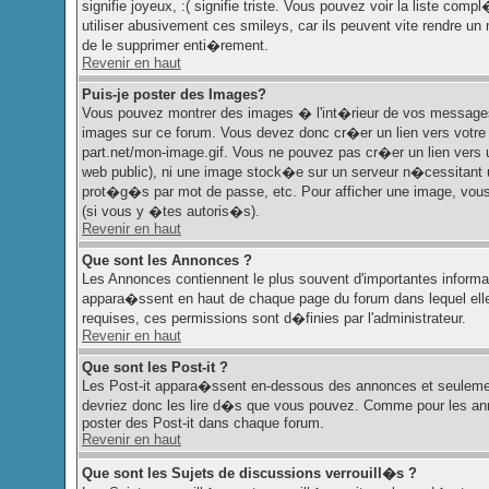
signifie joyeux, :( signifie triste. Vous pouvez voir la liste c
utiliser abusivement ces smileys, car ils peuvent vite rendre u
de le supprimer enti�rement.
Revenir en haut
Puis-je poster des Images?
Vous pouvez montrer des images � l'int�rieur de vos messages.
images sur ce forum. Vous devez donc cr�er un lien vers votre
part.net/mon-image.gif. Vous ne pouvez pas cr�er un lien vers 
web public), ni une image stock�e sur un serveur n�cessitant u
prot�g�s par mot de passe, etc. Pour afficher une image, vous 
(si vous y �tes autoris�s).
Revenir en haut
Que sont les Annonces ?
Les Annonces contiennent le plus souvent d'importantes informa
appara�ssent en haut de chaque page du forum dans lequel el
requises, ces permissions sont d�finies par l'administrateur.
Revenir en haut
Que sont les Post-it ?
Les Post-it appara�ssent en-dessous des annonces et seulemen
devriez donc les lire d�s que vous pouvez. Comme pour les anno
poster des Post-it dans chaque forum.
Revenir en haut
Que sont les Sujets de discussions verrouill�s ?