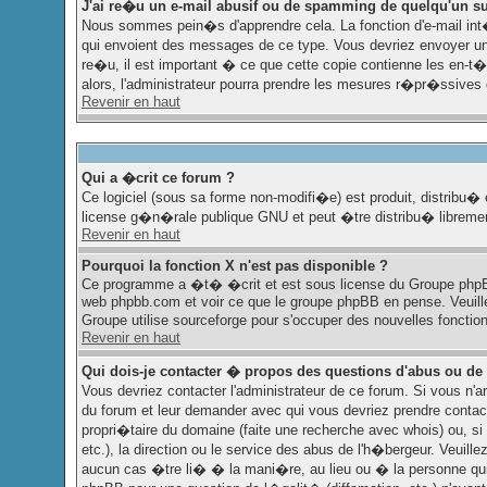
J'ai re�u un e-mail abusif ou de spamming de quelqu'un su
Nous sommes pein�s d'apprendre cela. La fonction d'e-mail int�
qui envoient des messages de ce type. Vous devriez envoyer un
re�u, il est important � ce que cette copie contienne les en-t�t
alors, l'administrateur pourra prendre les mesures r�pr�ssives 
Revenir en haut
Qui a �crit ce forum ?
Ce logiciel (sous sa forme non-modifi�e) est produit, distribu� 
license g�n�rale publique GNU et peut �tre distribu� librement,
Revenir en haut
Pourquoi la fonction X n'est pas disponible ?
Ce programme a �t� �crit et est sous license du Groupe phpBB. 
web phpbb.com et voir ce que le groupe phpBB en pense. Veuill
Groupe utilise sourceforge pour s'occuper des nouvelles fonctio
Revenir en haut
Qui dois-je contacter � propos des questions d'abus ou de 
Vous devriez contacter l'administrateur de ce forum. Si vous n'
du forum et leur demander avec qui vous devriez prendre contac
propri�taire du domaine (faite une recherche avec whois) ou, si 
etc.), la direction ou le service des abus de l'h�bergeur. Veui
aucun cas �tre li� � la mani�re, au lieu ou � la personne qui 