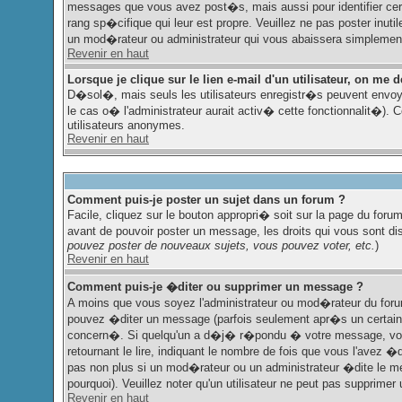
messages que vous avez post�s, mais aussi pour identifier certa
rang sp�cifique qui leur est propre. Veuillez ne pas poster inut
un mod�rateur ou administrateur qui vous abaissera simplemen
Revenir en haut
Lorsque je clique sur le lien e-mail d'un utilisateur, on m
D�sol�, mais seuls les utilisateurs enregistr�s peuvent envoy
le cas o� l'administrateur aurait activ� cette fonctionnalit�). C
utilisateurs anonymes.
Revenir en haut
Comment puis-je poster un sujet dans un forum ?
Facile, cliquez sur le bouton appropri� soit sur la page du forum
avant de pouvoir poster un message, les droits qui vous sont dis
pouvez poster de nouveaux sujets, vous pouvez voter, etc.
)
Revenir en haut
Comment puis-je �diter ou supprimer un message ?
A moins que vous soyez l'administrateur ou mod�rateur du fo
pouvez �diter un message (parfois seulement apr�s un certain 
concern�. Si quelqu'un a d�j� r�pondu � votre message, vous
retournant le lire, indiquant le nombre de fois que vous l'avez 
pas non plus si un mod�rateur ou un administrateur �dite le mes
pourquoi). Veuillez noter qu'un utilisateur ne peut pas supprim
Revenir en haut