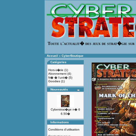
Toute l'actualit� des jeux de strat�gie sur 
Accueil
»
CyberBoutique
Catégories
Hors-s�rie
(1)
Abonnement
(4)
N� � l'unit�
(5)
Goodies
(1)
Nouveautés
Cyberstrat�ge n� 6
6.50�
Informations
Conditions d'utilisation