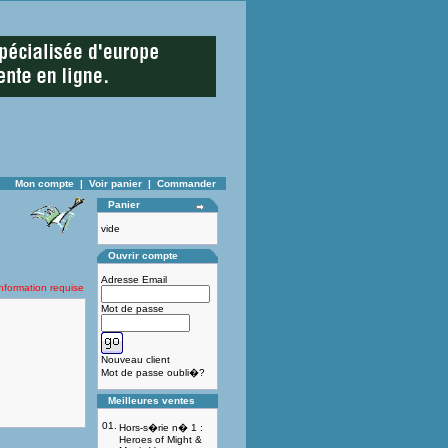
Mon compte
|
Voir panier
|
Commander
Panier
vide
Ouvrir compte
Adresse Email
Information requise
Mot de passe
Nouveau client
Mot de passe oubli�?
Meilleures ventes
01.
Hors-s�rie n� 1 :
Heroes of Might &