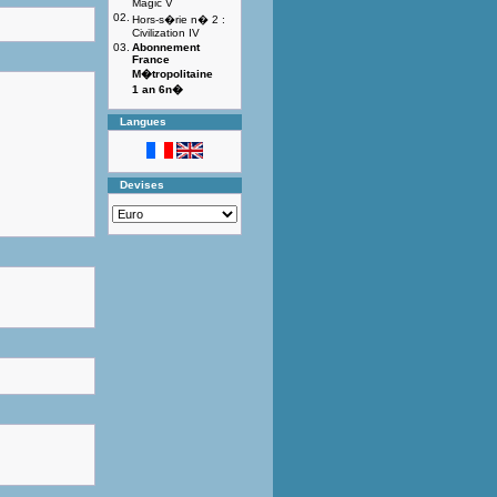
Magic V
02.
Hors-s�rie n� 2 :
Civilization IV
03.
Abonnement
France
M�tropolitaine
1 an 6n�
Langues
Devises