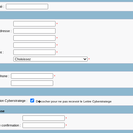
é :
*
dresse :
*
*
t :
*
*
hone :
*
tion Cyberstratege :
D�cocher pour ne pas recevoir le Lettre Cyberstratege
sse
*
 confirmation :
*