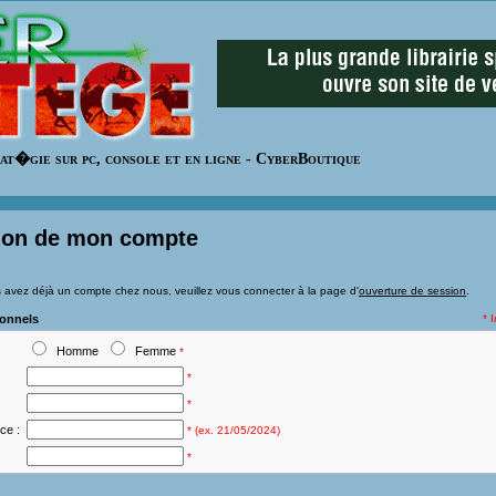
at�gie sur pc, console et en ligne - CyberBoutique
ion de mon compte
 avez déjà un compte chez nous, veuillez vous connecter à la page d'
ouverture de session
.
sonnels
* 
Homme
Femme
*
*
*
ce :
* (ex. 21/05/2024)
*