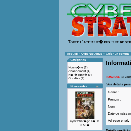
Toute l'actualit� des jeux de str
Accueil
»
CyberBoutique
»
Créer un compte
Catégories
Informat
Hors-s�rie
(2)
Abonnement
(4)
N� � l'unit�
(9)
Si vous
REMARQUE:
Goodies
(1)
Vos détails per
Nouveautés
Genre :
Prénom :
Nom :
Date de naissan
Adresse email:
Cyberstrat�ge n� 11
6.50�
Détails sociétés